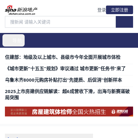
登录
立即注册
房
导航
屋
建
住建部：地级及以上城市、县级市今年全面开展城市体检
筑
体
《城市更新“十五五”规划》审议通过 城市更新“任务书”来了
检
乌鲁木齐8000元购房补贴打出“先提质、后促消”创新样本
师
2025上市房建供应链解读：超6成营收下滑，出海与新赛道破
全
局突围
国
火
热
招
生