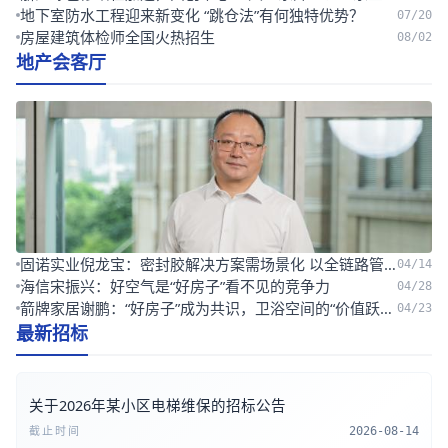
地下室防水工程迎来新变化 “跳仓法”有何独特优势？
07/20
房屋建筑体检师全国火热招生
08/02
地产会客厅
固诺实业倪龙宝：密封胶解决方案需场景化 以全链路管控筑牢安全防线
04/14
海信宋振兴：好空气是“好房子”看不见的竞争力
04/28
箭牌家居谢鹏：“好房子”成为共识，卫浴空间的“价值跃迁”也开始了
04/23
最新招标
关于2026年某小区电梯维保的招标公告
截止时间
2026-08-14